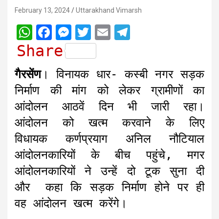
February 13, 2024
Uttarakhand Vimarsh
W
F
M
T
E
T
h
a
e
w
m
e
Share
a
c
s
i
a
l
गैरसेंण
। विनायक धार- कस्बी नगर सड़क
t
e
s
t
i
e
निर्माण की मांग को लेकर ग्रामीणों का
s
b
e
t
l
g
आंदोलन आठवें दिन भी जारी रहा।
A
o
n
e
r
आंदोलन को खत्म करवाने के लिए
p
o
g
r
a
विधायक कर्णप्रयाग अनिल नौटियाल
p
k
e
m
r
आंदोलनकारियों के बीच पहुंचे, मगर
आंदोलनकारियों ने उन्हें दो टूक सुना दी
और कहा कि सड़क निर्माण होने पर ही
वह आंदोलन खत्म करेंगे।