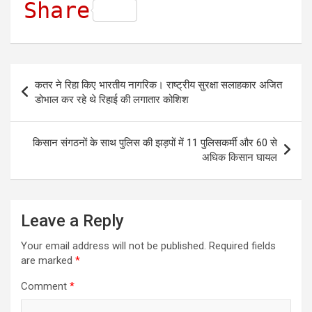
h
a
e
w
m
e
Share
a
c
s
i
a
l
t
e
s
t
i
e
s
b
e
t
l
g
Post
कतर ने रिहा किए भारतीय नागरिक। राष्ट्रीय सुरक्षा सलाहकार अजित
A
o
n
e
r
navigation
डोभाल कर रहे थे रिहाई की लगातार कोशिश
p
o
g
r
a
p
k
e
m
किसान संगठनों के साथ पुलिस की झड़पों में 11 पुलिसकर्मी और 60 से
r
अधिक किसान घायल
Leave a Reply
Your email address will not be published.
Required fields
are marked
*
Comment
*