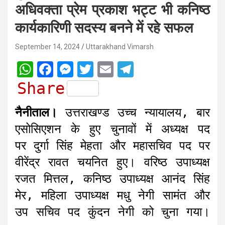
अधिवक्ता प्रेम प्रकाश भट्ट भी कनिष्ठ
कार्यकारिणी सदस्य बनने में रहे सफल
September 14, 2024
Uttarakhand Vimarsh
W
F
M
T
E
T
h
a
e
w
m
e
Share
a
c
s
i
a
l
नैनीताल।
उत्तराखण्ड उच्च न्यायालय, बार
t
e
s
t
i
e
एसोसिएशन के हुए चुनावों में अध्यक्ष पद
s
b
e
t
l
g
पर दुर्गा सिंह मेहता और महासचिव पद पर
A
o
n
e
r
वीरेंद्र रावत चयनित हुए। वरिष्ठ उपाध्यक्ष
p
o
g
r
a
रजत मित्तल, कनिष्ठ उपाध्यक्ष आनंद सिंह
p
k
e
m
r
मेर, महिला उपाध्यक्ष मधु नेगी सामंत और
उप सचिव पद कुंदन नेगी को चुना गया।