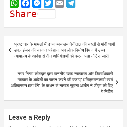
W
F
M
T
E
T
h
a
e
w
m
e
Share
a
c
s
i
a
l
t
e
s
t
i
e
s
b
e
t
l
g
Post
भ्रष्टाचार के मामलों में उच्च न्यायालय नैनीताल की सख्ती से मोदी धामी
A
o
n
e
r
navigation
डबल इंजन की सरकार परेशान, अब लोक निर्माण विभाग में उच्च
p
o
g
r
a
न्यायालय के आदेश से तीन अभियंताओं को करना पड़ा नोटिस जारी
p
k
e
m
r
नगर निगम कोटद्वार द्वारा माननीय उच्च न्यायालय और जिलाधिकारी
गढ़वाल के आदेशों का पालन करने की बजाय,”अतिक्रमणकारी स्वयं
अतिक्रमण हटा देंगे” के कथन से नाराज सूचना आयोग ने डीएम को दिए
ये निर्देश
Leave a Reply