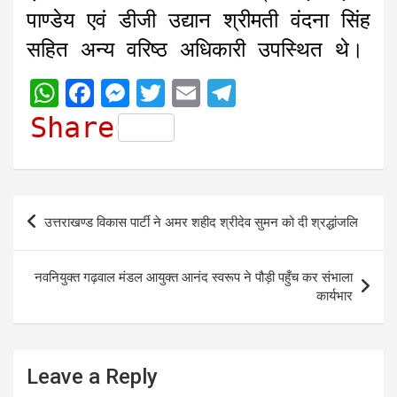
पाण्डेय एवं डीजी उद्यान श्रीमती वंदना सिंह
सहित अन्य वरिष्ठ अधिकारी उपस्थित थे।
W
F
M
T
E
T
h
a
e
w
m
e
Share
a
c
s
i
a
l
t
e
s
t
i
e
s
b
e
t
l
g
Post
उत्तराखण्ड विकास पार्टी ने अमर शहीद श्रीदेव सुमन को दी श्रद्धांजलि
A
o
n
e
r
navigation
p
o
g
r
a
नवनियुक्त गढ़वाल मंडल आयुक्त आनंद स्वरूप ने पौड़ी पहुँच कर संभाला
p
k
e
m
कार्यभार
r
Leave a Reply