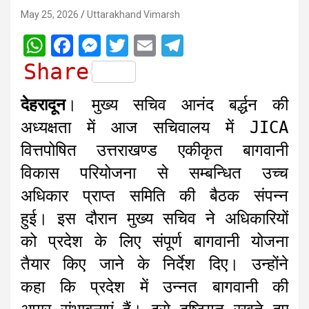
May 25, 2026
Uttarakhand Vimarsh
W
F
M
T
E
T
h
a
e
w
m
e
Share
a
c
s
i
a
l
देहरादून
। मुख्य सचिव आनंद बर्द्धन की
t
e
s
t
i
e
अध्यक्षता में आज सचिवालय में JICA
s
b
e
t
l
g
वित्तपोषित उत्तराखण्ड एकीकृत बागवानी
A
o
n
e
r
विकास परियोजना से सम्बन्धित उच्च
p
o
g
r
a
अधिकार प्राप्त समिति की बैठक संपन्न
p
k
e
m
r
हुई। इस दौरान मुख्य सचिव ने अधिकारियों
को प्रदेश के लिए संपूर्ण बागवानी योजना
तैयार किए जाने के निर्देश दिए। उन्होंने
कहा कि प्रदेश में उन्नत बागवानी की