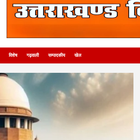
विशेष
गढ़वाली
सम्पादकीय
खेल