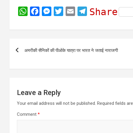
W
F
M
T
E
T
Share
h
a
e
w
m
e
a
c
s
i
a
l
t
e
s
t
i
e
Post
s
b
e
t
l
g
अमरीकी सैनिकों की पीओके यात्रा पर भारत ने जताई नाराजगी
navigation
A
o
n
e
r
p
o
g
r
a
p
k
e
m
r
Leave a Reply
Your email address will not be published.
Required fields a
Comment
*