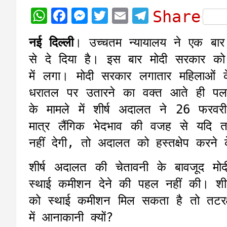
W
F
M
T
E
T
Share
h
a
e
w
m
e
नई दिल्ली
। उच्चतम न्यायालय ने एक बा
a
c
s
i
a
l
से दे दिया है। इस बार मोदी सरकार क
t
e
s
t
i
e
में लगा। मोदी सरकार लगातार महिलाओं
s
b
e
t
l
g
धरातल पर उतारने का वक्त आते ही पलट
A
o
n
e
r
के मामले में शीर्ष अदालत ने 26 फरव
p
o
g
r
a
मात्र लैंगिक भेदभाव की वजह से यदि 
p
k
e
m
नहीं देगी, तो अदालत को हस्तक्षेप करने क
r
शीर्ष अदालत की चेतावनी के बावजूद मो
स्थाई कमीशन देने की पहल नहीं की। शीर
को स्थाई कमीशन मिल सकता है तो तटरक्
में आनाकानी क्यों?