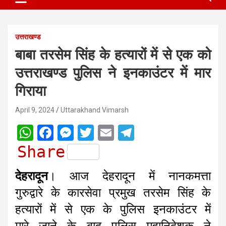
उत्तराखण्ड
बाबा तरसेम सिंह के हत्यारों में से एक को
उत्तराखण्ड पुलिस ने इनकाउंटर में मार
गिराया
April 9, 2024
Uttarakhand Vimarsh
W
F
M
T
E
T
h
a
e
w
m
e
Share
a
c
s
i
a
l
देहरादून
। आज देहरादून में नानकमत्ता
t
e
s
t
i
e
गुरुद्वारे के कारसेवा प्रमुख तरसेम सिंह के
s
b
e
t
l
g
हत्यारों में से एक के पुलिस इनकाउंटर में
A
o
n
e
r