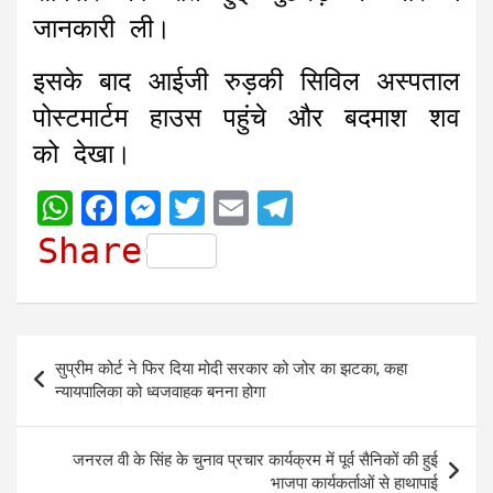
जानकारी ली।
इसके बाद आईजी रुड़की सिविल अस्पताल
पोस्टमार्टम हाउस पहुंचे और बदमाश शव
को देखा।
W
F
M
T
E
T
h
a
e
w
m
e
Share
a
c
s
i
a
l
t
e
s
t
i
e
s
b
e
t
l
g
Post
सुप्रीम कोर्ट ने फिर दिया मोदी सरकार को जोर का झटका, कहा
A
o
n
e
r
navigation
न्यायपालिका को ध्वजवाहक बनना होगा
p
o
g
r
a
p
k
e
m
जनरल वी के सिंह के चुनाव प्रचार कार्यक्रम में पूर्व सैनिकों की हुई
r
भाजपा कार्यकर्ताओं से हाथापाई